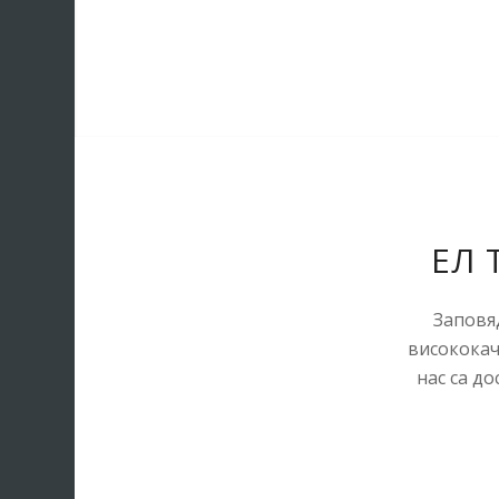
ЕЛ 
Заповяд
висококач
нас са д