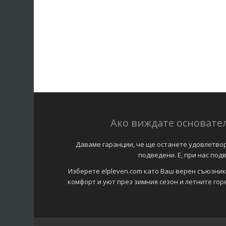
Ако виждате основател
Даваме гаранции, че ще останете удовлетворе
подведени. Е, при нас по
Изберете elpleven.com като Ваш верен съюзник
комфорт и уют през зимния сезон и летните гор