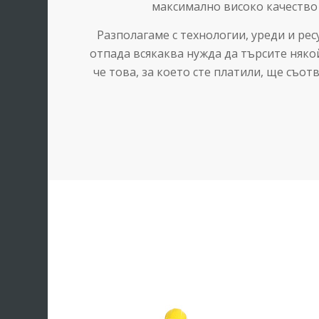
максимално високо качество
Разполагаме с технологии, уреди и рес
отпада всякаква нужда да търсите някой
че това, за което сте платили, ще съот