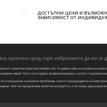
ДОСТЪПНИ ЦЕНИ И ВЪЗМОЖН
ЗАВИСИМОСТ ОТ ИНДИВИДУ
на причина сред горе-изброените да ни се д
ни и с приятни чувства спрямо нас. Отдавна сме осъзнали на какво 
двеждане няма! Често пъти дори правим реверанс, когато търсим вза
 по отношение на всички проблеми, които консумацията на електрое
ещини. Ние не предлагаме изпитана рецепта, а по-скоро доказани в