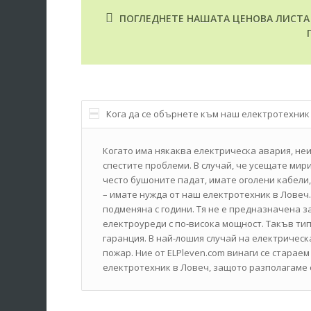
ПОГЛЕДНЕТЕ НАШАТА ЦЕНОВА ЛИСТА З
Кога да се обърнете към наш електротехник
Когато има някаква електрическа авария, неиз
спестите проблеми. В случай, че усещате мири
често бушоните падат, имате оголени кабели
– имате нужда от наш електротехник в Ловеч.
подменяна с години. Тя не е предназначена 
електроуреди с по-висока мощност. Такъв тип
гаранция. В най-лошия случай на електрическ
пожар. Ние от ELPleven.com винаги се стара
електротехник в Ловеч, защото разполагаме 