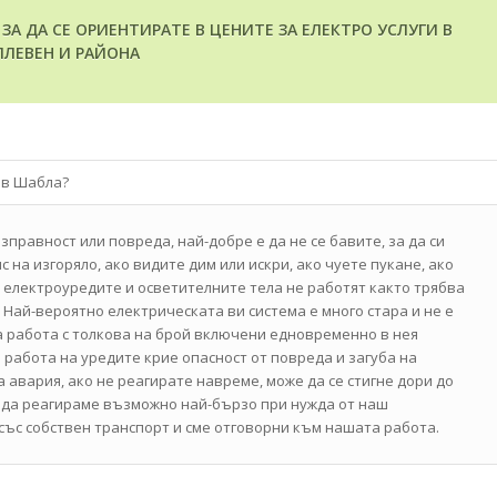
А ДА СЕ ОРИЕНТИРАТЕ В ЦЕНИТЕ ЗА ЕЛЕКТРО УСЛУГИ В
ПЛЕВЕН И РАЙОНА
 в Шабла?
правност или повреда, най-добре е да не се бавите, за да си
с на изгоряло, ако видите дим или искри, ако чуете пукане, ако
, електроуредите и осветителните тела не работят както трябва
 Най-вероятно електрическата ви система е много стара и не е
за работа с толкова на брой включени едновременно в нея
 работа на уредите крие опасност от повреда и загуба на
а авария, ако не реагирате навреме, може да се стигне дори до
ем да реагираме възможно най-бързо при нужда от наш
със собствен транспорт и сме отговорни към нашата работа.