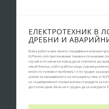
ЕЛЕКТРОТЕХНИК В Л
ДРЕБНИ И АВАРИЙН
Всяка работа има своите специфики и изисква про
ELPleven.com притежаваме такива и познаваме сп
случай и по никакъв повод да не опитвате да пра
някой близък, който работи нещо съвсем различно,
много по-големи и проблемът е по-труден за разр
усилия за овладяването на ситуацията. Ние от ELP
но същевременно спазва всички стандарти за каче
достъпни цени. Вече не е трудно да си осигурите 