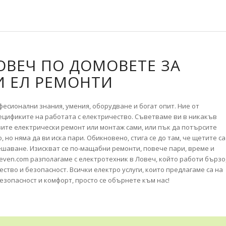
ОВЕЧ ПО ДОМОВЕТЕ ЗА
И ЕЛ РЕМОНТИ
фесионални знания, умения, оборудване и богат опит. Ние от
ецификите на работата с електричество. Съветваме ви в никакъв
вите електрически ремонт или монтаж сами, или пък да потърсите
 но няма да ви иска пари. Обикновено, стига се до там, че щетите са
ешаване. Изискват се по-мащабни ремонти, повече пари, време и
leven.com разполагаме с електротехник в Ловеч, който работи бързо
ство и безопасност. Всички електро услуги, които предлагаме са на
безопасност и комфорт, просто се обърнете към нас!