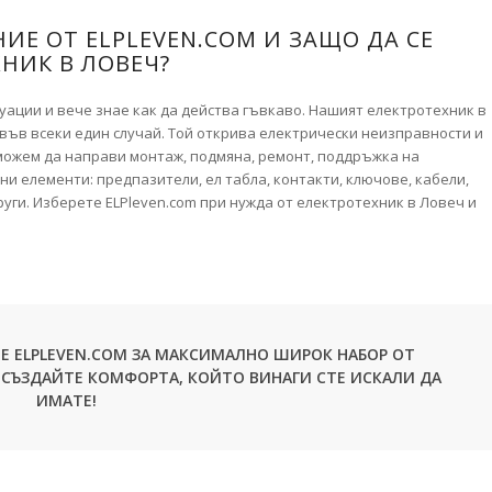
ИЕ ОТ ELPLEVEN.COM И ЗАЩО ДА СЕ
НИК В ЛОВЕЧ?
туации и вече знае как да действа гъвкаво. Нашият електротехник в
ъв всеки един случай. Той открива електрически неизправности и
 можем да направи монтаж, подмяна, ремонт, поддръжка на
ни елементи: предпазители, ел табла, контакти, ключове, кабели,
руги. Изберете ELPleven.com при нужда от електротехник в Ловеч и
ТЕ ELPLEVEN.COM ЗА МАКСИМАЛНО ШИРОК НАБОР ОТ
. СЪЗДАЙТЕ КОМФОРТА, КОЙТО ВИНАГИ СТЕ ИСКАЛИ ДА
ИМАТЕ!