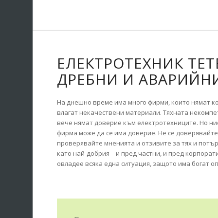
ЕЛЕКТРОТЕХНИК ТЕТ
ДРЕБНИ И АВАРИЙН
На днешно време има много фирми, които нямат к
влагат некачествени материали. Тяхната некомпе
вече нямат доверие към електротехниците. Но ние
фирма може да се има доверие. Не се доверявайте 
проверявайте мненията и отзивите за тях и потър
като най-добрия – и пред частни, и пред корпорат
овладее всяка една ситуация, защото има богат о