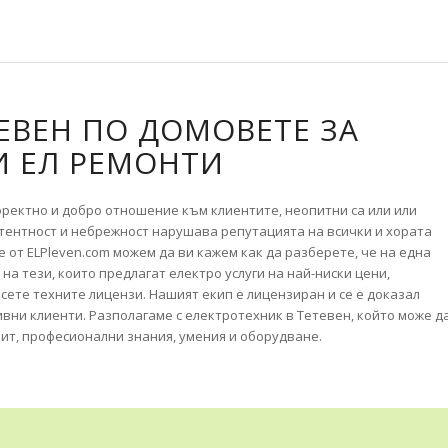
ЕВЕН ПО ДОМОВЕТЕ ЗА
И ЕЛ РЕМОНТИ
оректно и добро отношение към клиентите, неопитни са или или
тентност и небрежност нарушава репутацията на всички и хората
 от ELPleven.com можем да ви кажем как да разберете, че на една
на тези, които предлагат електро услуги на най-ниски цени,
сете техните лицензи. Нашият екип е лицензиран и се е доказал
ивни клиенти. Разполагаме с електротехник в Тетевен, който може д
пит, професионални знания, умения и оборудване.