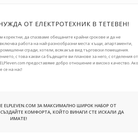
 НУЖДА ОТ ЕЛЕКТРОТЕХНИК В ТЕТЕВЕН!
ем коректни, да спазваме обещаните крайни срокове и да не
 включва работа на най-разнообразни места: къщи, апартаменти,
промишлени сгради, хотели, всякакъв вид търговски помещения.
нието, с това какви са бъдещите ви планове за него, с отделения о
т ELPleven.com предоставяме добро отношение и високо качество. Ак
 се на нас!
ТЕ ELPLEVEN.COM ЗА МАКСИМАЛНО ШИРОК НАБОР ОТ
. СЪЗДАЙТЕ КОМФОРТА, КОЙТО ВИНАГИ СТЕ ИСКАЛИ ДА
ИМАТЕ!