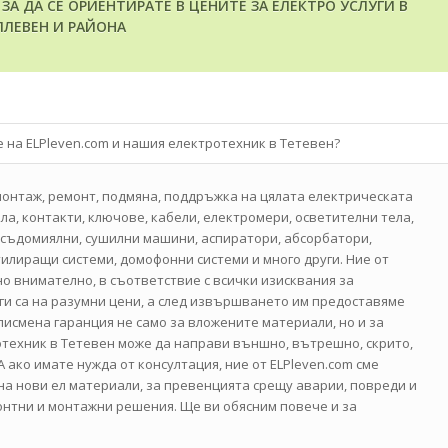
А ДА СЕ ОРИЕНТИРАТЕ В ЦЕНИТЕ ЗА ЕЛЕКТРО УСЛУГИ В
ПЛЕВЕН И РАЙОНА
е на ELPleven.com и нашия електротехник в Тетевен?
онтаж, ремонт, подмяна, поддръжка на цялата електрическата
ла, контакти, ключове, кабели, електромери, осветителни тела,
 съдомиялни, сушилни машини, аспиратори, абсорбатори,
тилиращи системи, домофонни системи и много други. Ние от
о внимателно, в съответствие с всички изисквания за
уги са на разумни цени, а след извършването им предоставяме
исмена гаранция не само за вложените материали, но и за
техник в Тетевен може да направи външно, вътрешно, скрито,
 ако имате нужда от консултация, ние от ELPleven.com сме
на нови ел материали, за превенцията срещу аварии, повреди и
онтни и монтажни решения. Ще ви обясним повече и за