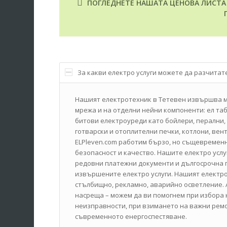
ПОГЛЕДНЕТЕ НАШАТА ЦЕНОВА ЛИСТА З
За какви електро услуги можете да разчитат
Нашият електротехник в Тетевен извършва м
мрежа и на отделни нейни компоненти: ел таб
битови електроуреди като бойлери, перални,
готварски и отоплителни печки, котлони, вен
ELPleven.com работим бързо, но същевременн
безопасност и качество. Нашите електро усл
редовни платежни документи и дългосрочна п
извършените електро услуги. Нашият електро
стълбищно, рекламно, аварийно осветление. А
насреща – можем да ви помогнем при избора 
неизправности, при взимането на важни рем
съвременното енергоспестяване.